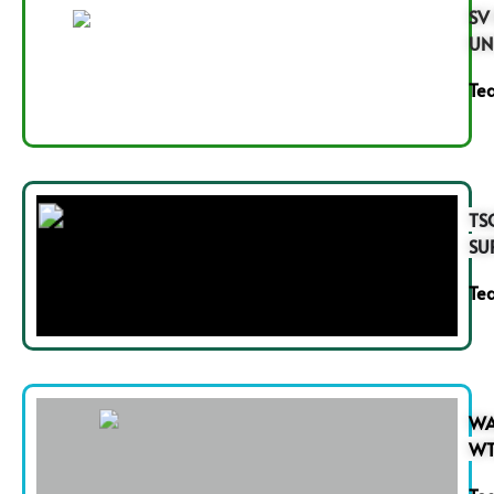
SV
UN
Tea
TS
SU
Tea
WA
WT